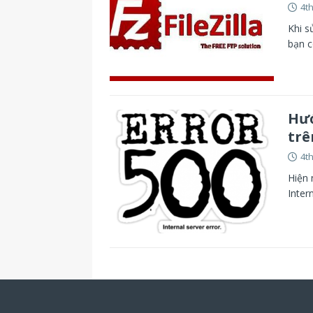
4th
Khi s
bạn c
Hướ
trê
4th
Hiện 
Inter