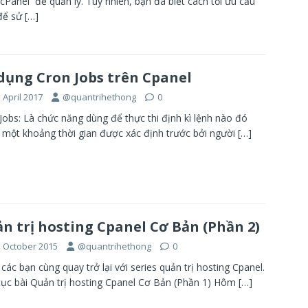
cPanel để quản lý. Tuy nhiên, bạn đã biết cách tối ưu cấu
để sử
[…]
dụng Cron Jobs trên Cpanel
 April 2017
@quantrihethong
0
Jobs: Là chức năng dùng để thực thi định kì lệnh nào đó
 một khoảng thời gian được xác định trước bởi người
[…]
n trị hosting Cpanel Cơ Bản (Phần 2)
h October 2015
@quantrihethong
0
các bạn cùng quay trở lại với series quản trị hosting Cpanel.
tục bài Quản trị hosting Cpanel Cơ Bản (Phần 1) Hôm
[…]