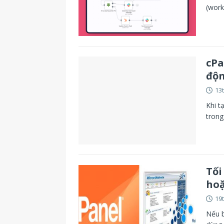
(work
cPa
độn
13
Khi t
trong
Tối
hoặ
19
Nếu b