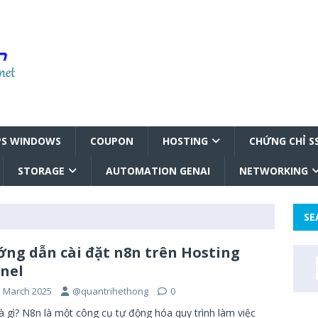
PS WINDOWS
COUPON
HOSTING
CHỨNG CHỈ S
STORAGE
AUTOMATION GENAI
NETWORKING
SE
ng dẫn cài đặt n8n trên Hosting
nel
h March 2025
@quantrihethong
0
à gì? N8n là một công cụ tự động hóa quy trình làm việc