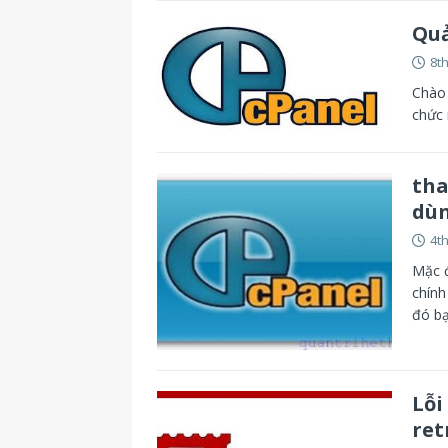
Quả
8t
Chào 
chức 
tha
dùn
4t
Mặc đ
chính
đó b
Lỗi
ret