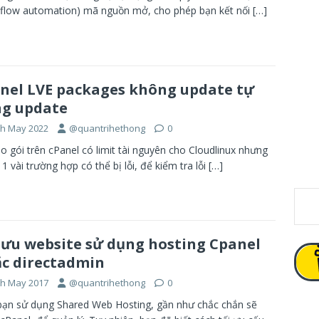
flow automation) mã nguồn mở, cho phép bạn kết nối
[…]
nel LVE packages không update tự
g update
th May 2022
@quantrihethong
0
ạo gói trên cPanel có limit tài nguyên cho Cloudlinux nhưng
 1 vài trường hợp có thể bị lỗi, để kiểm tra lỗi
[…]
 ưu website sử dụng hosting Cpanel
c directadmin
th May 2017
@quantrihethong
0
ạn sử dụng Shared Web Hosting, gần như chắc chắn sẽ