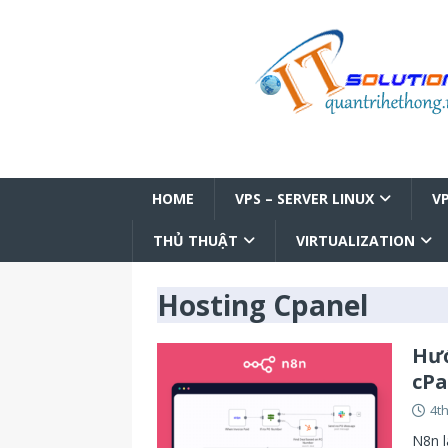
HOME
VPS – SERVER LINUX
V
THỦ THUẬT
VIRTUALIZATION
Hosting Cpanel
Hướ
cPa
4t
N8n l