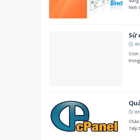
dùng 
hình 
Sử 
4th
Cron 
trong
Quả
8t
Chào 
Tiếp 