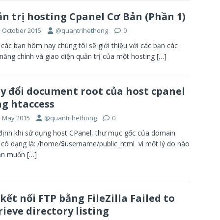
n trị hosting Cpanel Cơ Bản (Phần 1)
h October 2015
@quantrihethong
0
các bạn hôm nay chúng tôi sẽ giới thiệu với các bạn các
năng chính và giao diện quản trị của một hosting
[…]
y đổi document root của host cpanel
g htaccess
h May 2015
@quantrihethong
0
ịnh khi sử dụng host CPanel, thư mục gốc của domain
 có dạng là: /home/$username/public_html vì một lý do nào
ạn muốn
[…]
 kết nối FTP bằng FileZilla Failed to
rieve directory listing