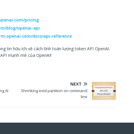
openai.com/pricing
om/blog/openai-api
orm.openai.com/docs/api-reference
ng tin hữu ích về cách tính toán lượng token API OpenAI.
c API mạnh mẽ của OpenAI!
NEXT
ng AI
Shrinking ext4 partition on command
line