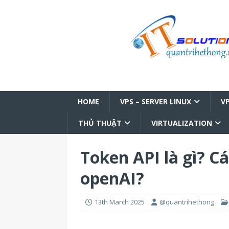
HOME
VPS – SERVER LINUX
V
THỦ THUẬT
VIRTUALIZATION
Token API là gì? C
openAI?
13th March 2025
@quantrihethong