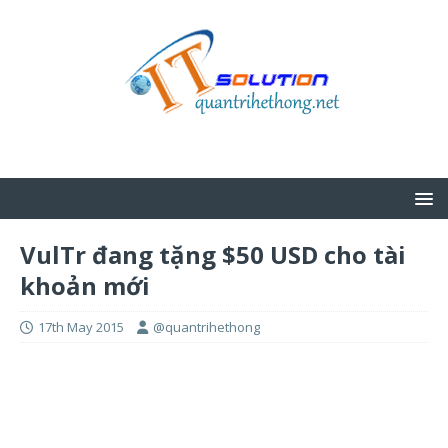
VulTr đang tặng $50 USD cho tài
khoản mới
17th May 2015
@quantrihethong