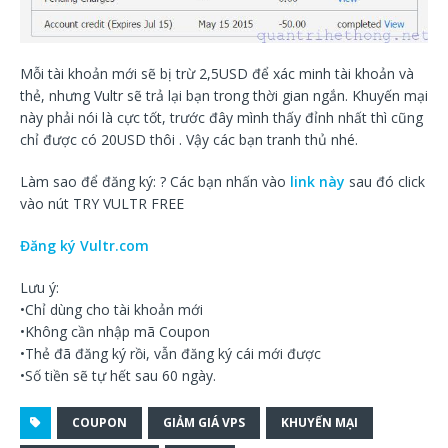
Mỗi tài khoản mới sẽ bị trừ 2,5USD để xác minh tài khoản và
thẻ, nhưng Vultr sẽ trả lại bạn trong thời gian ngắn. Khuyến mại
này phải nói là cực tốt, trước đây mình thấy đỉnh nhất thì cũng
chỉ được có 20USD thôi . Vậy các bạn tranh thủ nhé.
Làm sao để đăng ký: ? Các bạn nhấn vào
link này
sau đó click
vào nút TRY VULTR FREE
Đăng ký Vultr.com
Lưu ý:
•Chỉ dùng cho tài khoản mới
•Không cần nhập mã Coupon
•Thẻ đã đăng ký rồi, vẫn đăng ký cái mới được
•Số tiền sẽ tự hết sau 60 ngày.
COUPON
GIẢM GIÁ VPS
KHUYẾN MẠI